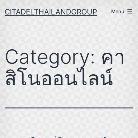
Skip
CITADELTHAILANDGROUP
Menu
to
content
Category:
คา
สิโนออนไลน์