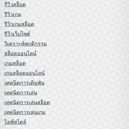
รีวิวสล็อต
รีวิวเกม
รีวิวเกมสล็อต
รีวิวเว็บไซต์
วิเคราะห์พฤติกรรม
สล็อตออนไลน์
เกมสล็อต
เกมสล็อตออนไลน์
เทคนิคการเดิมพัน
เทคนิคการเล่น
เทคนิคการเล่นสล็อต
เทคนิคการเล่นเกม
ไลฟ์สไตล์