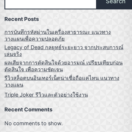
Search
Recent Posts
การบันทึกรหัสผ่านในเครื่องสาธารณะ แนวทาง
วางแผนเพื่อความปลอดภัย
Legacy of Dead กลยุทธ์ระยะยาว จากประสบการณ์
เล่นจริง
ผลเสียจากการตัดสินใจด้วยอารมณ์ เปรียบเทียบก่อน
ตัดสินใจ เพื่อความชัดเจน
รีวิวสล็อตบนอินเทอร์เน็ตน่าเชื่อถือแค่ไหน แนวทาง
วางแผน
Triple Joker รีวิวและตัวอย่างใช้งาน
Recent Comments
No comments to show.