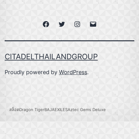
Facebook
Twitter
Instagram
Email
CITADELTHAILANDGROUP
Proudly powered by
WordPress
.
สล็อต
Dragon Tiger
BAJAEXILES
Aztec Gems Deluxe