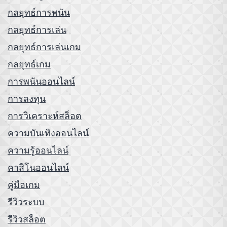
กลยุทธ์การพนัน
กลยุทธ์การเล่น
กลยุทธ์การเล่นเกม
กลยุทธ์เกม
การพนันออนไลน์
การลงทุน
การวิเคราะห์สล็อต
ความบันเทิงออนไลน์
ความรู้ออนไลน์
คาสิโนออนไลน์
คู่มือเกม
รีวิวระบบ
รีวิวสล็อต