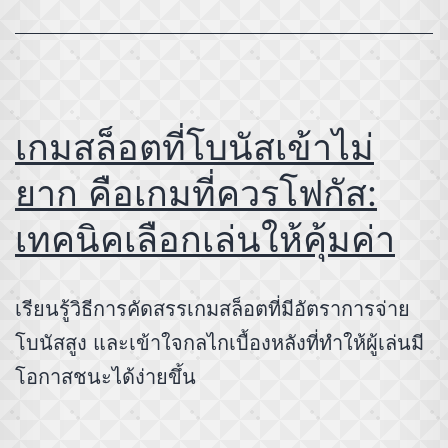
เกมสล็อตที่โบนัสเข้าไม่
ยาก คือเกมที่ควรโฟกัส:
เทคนิคเลือกเล่นให้คุ้มค่า
เรียนรู้วิธีการคัดสรรเกมสล็อตที่มีอัตราการจ่าย
โบนัสสูง และเข้าใจกลไกเบื้องหลังที่ทำให้ผู้เล่นมี
โอกาสชนะได้ง่ายขึ้น