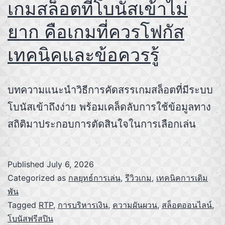
เกมสล็อตที่โบนัสเข้าไม่
ยาก คือเกมที่ควรโฟกัส
เทคนิคและข้อควรรู้
บทความแนะนำวิธีการคัดสรรเกมสล็อตที่มีระบบ
โบนัสเข้าถึงง่าย พร้อมเคล็ดลับการใช้ข้อมูลทาง
สถิติมาประกอบการตัดสินใจในการเลือกเล่น
Published
July 6, 2026
Categorized as
กลยุทธ์การเล่น
,
รีวิวเกม
,
เทคนิคการเดิม
พัน
Tagged
RTP
,
การบริหารเงิน
,
ความผันผวน
,
สล็อตออนไลน์
,
โบนัสฟรีสปิน