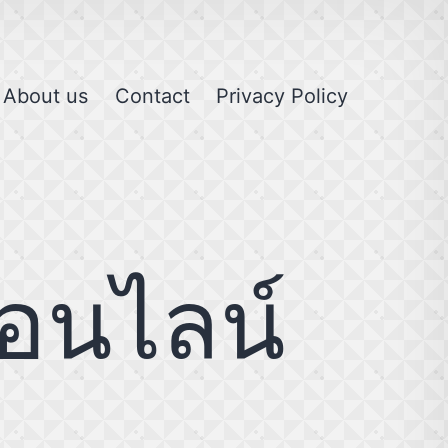
About us
Contact
Privacy Policy
อนไลน์