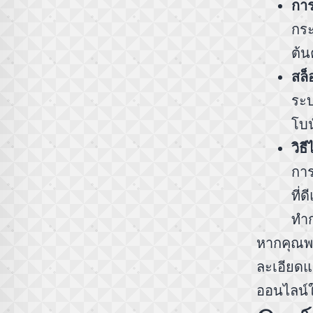
กา
กระ
ต้น
สล็
ระบ
โบน
วิธ
การ
ที่
ทำก
หากคุณพร
ละเอียดแล
ออนไลน์ใ