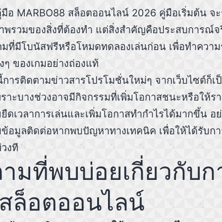
ู่มือ MARBO88 สล็อตออนไลน์ 2026 คู่มือเริ่มต้น จะ
าพรวมของสิ่งที่ต้องทำ แต่สิ่งสำคัญคือประสบการณ์จ
กมที่มีโบนัสฟรีหรือโหมดทดลองเล่นก่อน เพื่อทำความรู
่างๆ ของเกมอย่างถ่องแท้
้การติดตามข่าวสารโปรโมชั่นใหม่ๆ จากเว็บไซต์ก็เป็น
พราะบางช่วงอาจมีกิจกรรมที่เพิ่มโอกาสชนะหรือให้รา
วยยืดเวลาการเล่นและเพิ่มโอกาสทำกำไรได้มากขึ้น อย่
้อมูลติดต่อหากพบปัญหาทางเทคนิค เพื่อให้ได้รับกา
่วงที
ามที่พบบ่อยเกี่ยวกับก
นสล็อตออนไลน์