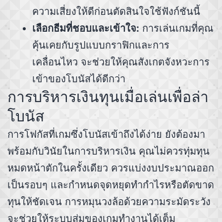
ความเสี่ยงให้ดีก่อนตัดสินใจใช้ฟังก์ชันนี้
เลือกธีมที่ชอบและเข้าใจ:
การเล่นเกมที่คุณ
คุ้นเคยกับรูปแบบกราฟิกและการ
เคลื่อนไหว จะช่วยให้คุณสังเกตจังหวะการ
เข้าของโบนัสได้ดีกว่า
การบริหารเงินทุนเมื่อเล่นเพื่อล่า
โบนัส
การโฟกัสที่เกมซึ่งโบนัสเข้าถึงได้ง่าย ยังต้องมา
พร้อมกับวินัยในการบริหารเงิน คุณไม่ควรทุ่มทุน
หมดหน้าตักในครั้งเดียว ควรแบ่งงบประมาณออก
เป็นรอบๆ และกำหนดจุดหยุดทำกำไรหรือตัดขาด
ทุนให้ชัดเจน การหมุนวงล้อด้วยความระมัดระวัง
จะช่วยให้ระบบสุ่มของเกมทำงานได้เต็ม