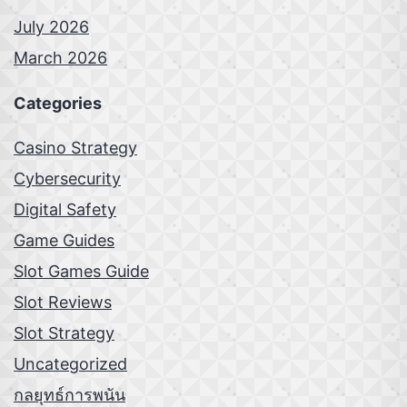
July 2026
March 2026
Categories
Casino Strategy
Cybersecurity
Digital Safety
Game Guides
Slot Games Guide
Slot Reviews
Slot Strategy
Uncategorized
กลยุทธ์การพนัน