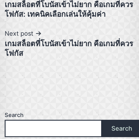
เกมสล็อตที่โบนัสเข้าไม่ยาก คือเกมที่ควร
navigation
โฟกัส: เทคนิคเลือกเล่นให้คุ้มค่า
Next post
เกมสล็อตที่โบนัสเข้าไม่ยาก คือเกมที่ควร
โฟกัส
Search
Search