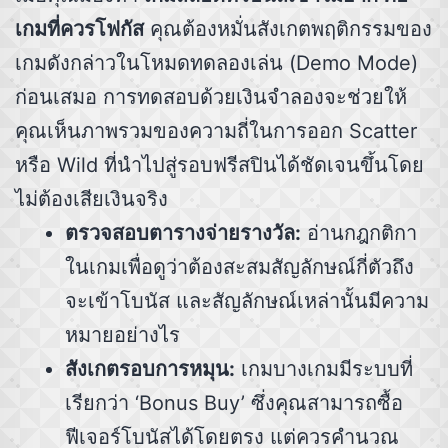
เกมที่ควรโฟกัส
คุณต้องหมั่นสังเกตพฤติกรรมของ
เกมดังกล่าวในโหมดทดลองเล่น (Demo Mode)
ก่อนเสมอ การทดสอบด้วยเงินจำลองจะช่วยให้
คุณเห็นภาพรวมของความถี่ในการออก Scatter
หรือ Wild ที่นำไปสู่รอบฟรีสปินได้ชัดเจนขึ้นโดย
ไม่ต้องเสียเงินจริง
ตรวจสอบตารางจ่ายรางวัล:
อ่านกฎกติกา
ในเกมเพื่อดูว่าต้องสะสมสัญลักษณ์กี่ตัวถึง
จะเข้าโบนัส และสัญลักษณ์เหล่านั้นมีความ
หมายอย่างไร
สังเกตรอบการหมุน:
เกมบางเกมมีระบบที่
เรียกว่า ‘Bonus Buy’ ซึ่งคุณสามารถซื้อ
ฟีเจอร์โบนัสได้โดยตรง แต่ควรคำนวณ