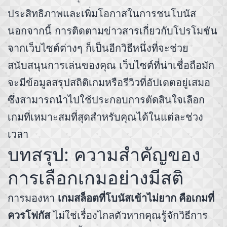
ประสิทธิภาพและเพิ่มโอกาสในการชนโบนัส
นอกจากนี้ การติดตามข่าวสารเกี่ยวกับโปรโมชัน
จากเว็บไซต์ต่างๆ ก็เป็นอีกวิธีหนึ่งที่จะช่วย
สนับสนุนการเล่นของคุณ เว็บไซต์ที่น่าเชื่อถือมัก
จะมีข้อมูลสรุปสถิติเกมหรือรีวิวที่อัปเดตอยู่เสมอ
ซึ่งสามารถนำไปใช้ประกอบการตัดสินใจเลือก
เกมที่เหมาะสมที่สุดสำหรับคุณได้ในแต่ละช่วง
เวลา
บทสรุป: ความสำคัญของ
การเลือกเกมอย่างมีสติ
การมองหา
เกมสล็อตที่โบนัสเข้าไม่ยาก คือเกมที่
ควรโฟกัส
ไม่ใช่เรื่องไกลตัวหากคุณรู้จักวิธีการ