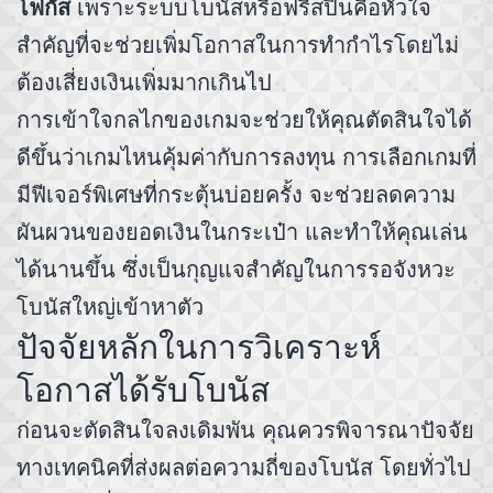
โฟกัส
เพราะระบบโบนัสหรือฟรีสปินคือหัวใจ
สำคัญที่จะช่วยเพิ่มโอกาสในการทำกำไรโดยไม่
ต้องเสี่ยงเงินเพิ่มมากเกินไป
การเข้าใจกลไกของเกมจะช่วยให้คุณตัดสินใจได้
ดีขึ้นว่าเกมไหนคุ้มค่ากับการลงทุน การเลือกเกมที่
มีฟีเจอร์พิเศษที่กระตุ้นบ่อยครั้ง จะช่วยลดความ
ผันผวนของยอดเงินในกระเป๋า และทำให้คุณเล่น
ได้นานขึ้น ซึ่งเป็นกุญแจสำคัญในการรอจังหวะ
โบนัสใหญ่เข้าหาตัว
ปัจจัยหลักในการวิเคราะห์
โอกาสได้รับโบนัส
ก่อนจะตัดสินใจลงเดิมพัน คุณควรพิจารณาปัจจัย
ทางเทคนิคที่ส่งผลต่อความถี่ของโบนัส โดยทั่วไป