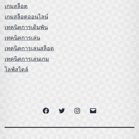
เกมสล็อต
เกมสล็อตออนไลน์
เทคนิคการเดิมพัน
เทคนิคการเล่น
เทคนิคการเล่นสล็อต
เทคนิคการเล่นเกม
ไลฟ์สไตล์
Facebook
Twitter
Instagram
Email