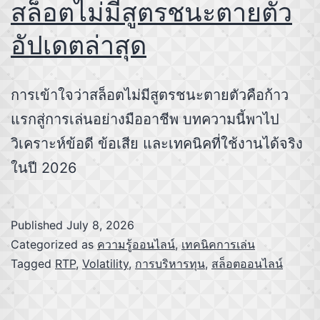
สล็อตไม่มีสูตรชนะตายตัว
อัปเดตล่าสุด
การเข้าใจว่าสล็อตไม่มีสูตรชนะตายตัวคือก้าว
แรกสู่การเล่นอย่างมืออาชีพ บทความนี้พาไป
วิเคราะห์ข้อดี ข้อเสีย และเทคนิคที่ใช้งานได้จริง
ในปี 2026
Published
July 8, 2026
Categorized as
ความรู้ออนไลน์
,
เทคนิคการเล่น
Tagged
RTP
,
Volatility
,
การบริหารทุน
,
สล็อตออนไลน์