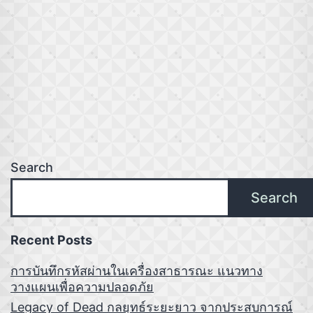
Search
Search
Recent Posts
การบันทึกรหัสผ่านในเครื่องสาธารณะ แนวทาง
วางแผนเพื่อความปลอดภัย
Legacy of Dead กลยุทธ์ระยะยาว จากประสบการณ์