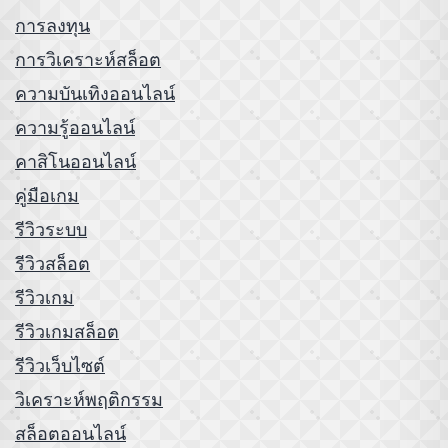
การลงทุน
การวิเคราะห์สล็อต
ความบันเทิงออนไลน์
ความรู้ออนไลน์
คาสิโนออนไลน์
คู่มือเกม
รีวิวระบบ
รีวิวสล็อต
รีวิวเกม
รีวิวเกมสล็อต
รีวิวเว็บไซต์
วิเคราะห์พฤติกรรม
สล็อตออนไลน์