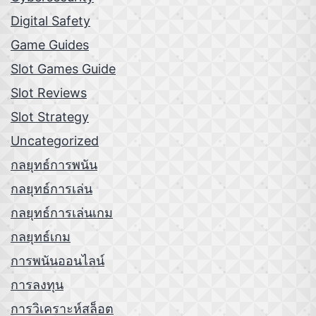
Digital Safety
Game Guides
Slot Games Guide
Slot Reviews
Slot Strategy
Uncategorized
กลยุทธ์การพนัน
กลยุทธ์การเล่น
กลยุทธ์การเล่นเกม
กลยุทธ์เกม
การพนันออนไลน์
การลงทุน
การวิเคราะห์สล็อต