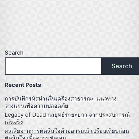
Search
Search
Recent Posts
การบันทึกรหัสผ่านในเครื่องสาธารณะ แนวทาง
วางแผนเพื่อความปลอดภัย
Legacy of Dead กลยุทธ์ระยะยาว จากประสบการณ์
เล่นจริง
ผลเสียจากการตัดสินใจด้วยอารมณ์ เปรียบเทียบก่อน
ตัดสินใจ เพื่อความชัดเจน